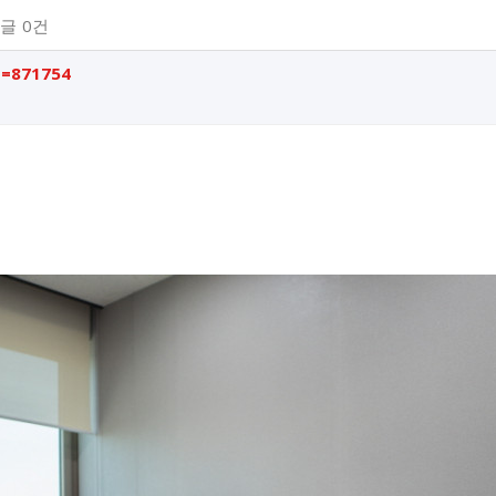
글
0건
o=871754