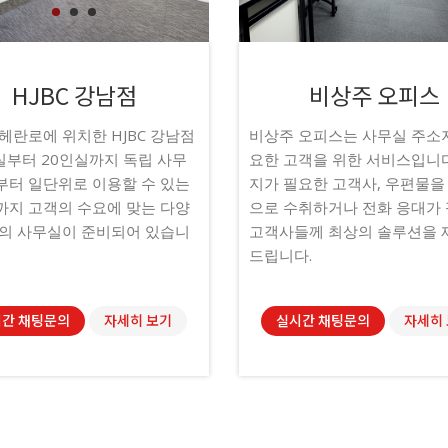
1
1
2
2
3
3
HJBC 강남점
비상주 오피스
헤란로에 위치한 HJBC 강남점
비상주 오피스는 사무실 주소
실부터 20인실까지 독립 사무
요한 고객을 위한 서비스입니다
터 일단위로 이용할 수 있는
지가 필요한 고객사, 우편물을
지 고객의 수요에 맞는 다양
으로 수취하거나 전화 응대가
의 사무실이 준비되어 있습니
고객사들께 최상의 솔루션을 
드립니다.
간 채팅문의
자세히 보기
실시간 채팅문의
자세히