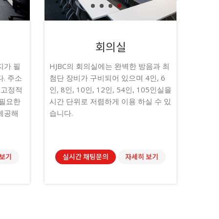
1
1
2
2
3
3
4
4
5
5
회의실
지가 필
HJBC의 회의실에는 완벽한 방음과 최
. 주소
첨단 장비가 구비되어 있으며 4인, 6
 고정적
인, 8인, 10인, 12인, 54인, 105인실을
 필요한
시간 단위로 저렴하게 이용 하실 수 있
제공해
습니다.
 보기
실시간 채팅문의
자세히 보기