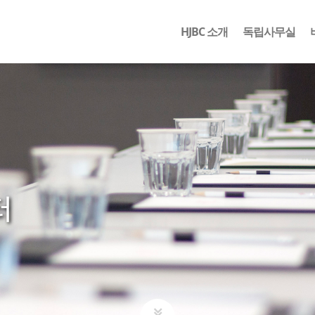
HJBC 소개
독립사무실
터